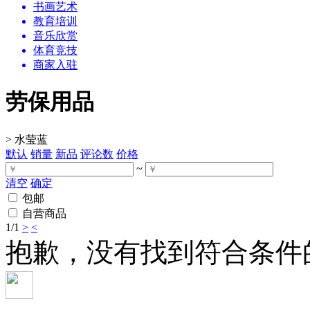
书画艺术
教育培训
音乐欣赏
体育竞技
商家入驻
劳保用品
>
水莹蓝
默认
销量
新品
评论数
价格
~
清空
确定
包邮
自营商品
1
/1
>
<
抱歉，没有找到符合条件