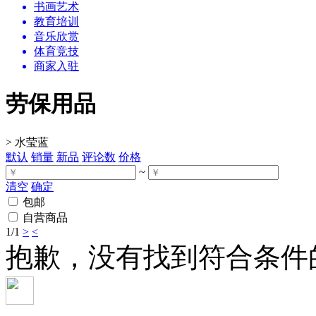
书画艺术
教育培训
音乐欣赏
体育竞技
商家入驻
劳保用品
>
水莹蓝
默认
销量
新品
评论数
价格
~
清空
确定
包邮
自营商品
1
/1
>
<
抱歉，没有找到符合条件