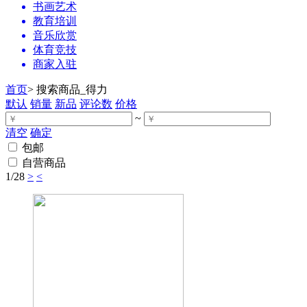
书画艺术
教育培训
音乐欣赏
体育竞技
商家入驻
首页
>
搜索商品_得力
默认
销量
新品
评论数
价格
~
清空
确定
包邮
自营商品
1
/28
>
<