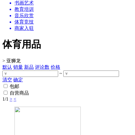
书画艺术
教育培训
音乐欣赏
体育竞技
商家入驻
体育用品
>
亚狮龙
默认
销量
新品
评论数
价格
~
清空
确定
包邮
自营商品
1
/1
>
<