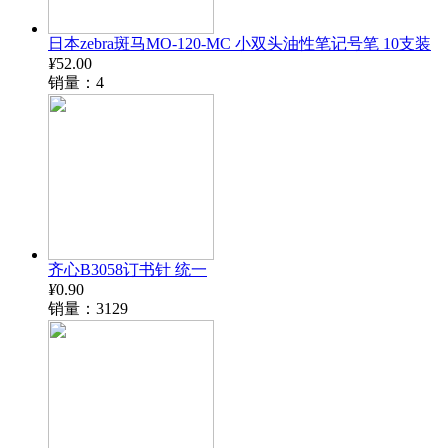
日本zebra斑马MO-120-MC 小双头油性笔记号笔 10支装
¥
52.00
销量：4
齐心B3058订书针 统一
¥
0.90
销量：3129