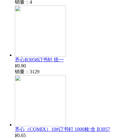
销量：4
齐心B3058订书针 统一
¥
0.90
销量：3129
齐心（COMIX）10#订书钉 1000枚/盒 B3057
¥
0.65