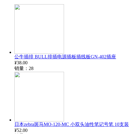
公牛插排 BULL排插电源插板插线板GN-402插座
¥
38.00
销量：28
日本zebra斑马MO-120-MC 小双头油性笔记号笔 10支装
¥
52.00