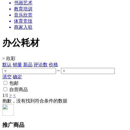
书画艺术
教育培训
音乐欣赏
体育竞技
商家入驻
办公耗材
>
欣彩
默认
销量
新品
评论数
价格
~
清空
确定
包邮
自营商品
1
/1
>
<
抱歉，没有找到符合条件的数据
推广商品